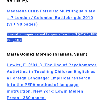
Germany):
Madalena Cruz-Ferreira: Multilinguals are
...? London / Colombo: Battlebrigde 2010
(vi + 90 pages)
Journal of Linguistics and Language Teaching 3 (
2012
) 1,
187-
191
(
PDF
)
Marta Gómez Moreno (Granada, Spain):
Hewitt, E. (2011). The Use of Psychomotor
Activities in Teaching Children English as
a Foreign Language: Empirical research
into the PEPA method of language
instruction. New York: Edwin Mellen
Press. 380 pages.