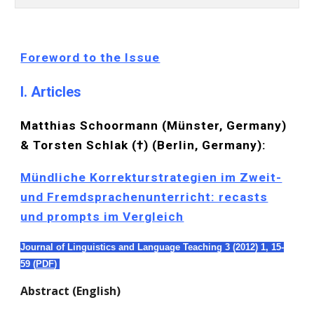
Foreword to the Issue
I. Articles
Matthias Schoormann (Münster, Germany)
& Torsten Schlak (†) (Berlin, Germany):
Mündliche Korrekturstrategien im Zweit-
und Fremdsprachenunterricht: recasts
und prompts im Vergleich
Journal of Linguistics and Language Teaching 3 (
2012
) 1,
15-
59
(
PDF
)
Abstract (English)