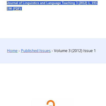
Journal of Linguistics and Language Teaching 3 (
2012
) 1,
193-
198
(
PDF
)
Home
-
Published Issues
- Volume 3 (2012) Issue
1